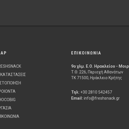
MAP
ΕΠΙΚΟΙΝΩΝΙΑ
RESHSNACK
9ο χλμ. Ε.Ο. Ηρακλείου - Μοι
Τ.Θ. 226, Περιοχή Αθανάτων
ΓΚΑΤΑΣΤΑΣΕΙΣ
ΤΚ 71500, Ηράκλειο Κρήτης
ΙΣΤΟΠΟΙΗΣΗ
ΡΟΙΟΝΤΑ
Τηλ:
+30 2810 542457
Email:
info@freshsnack.gr
HOCOBIG
ΡΓΑΣΙΑ
ΠΙΚΟΙΝΩΝΙΑ