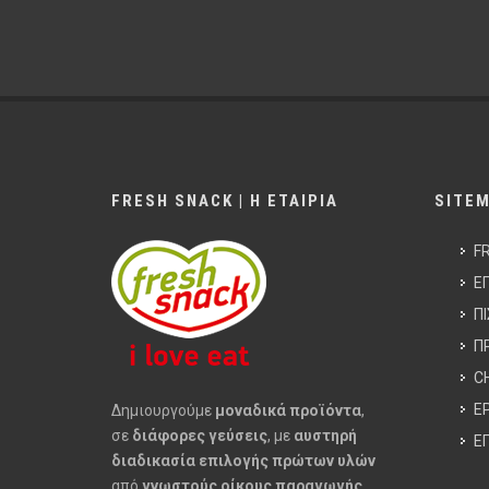
FRESH SNACK | Η ΕΤΑΙΡΙΑ
SITE
F
Ε
Π
Π
C
Ε
Δημιουργούμε
μοναδικά προϊόντα
,
σε
διάφορες γεύσεις
, με
αυστηρή
Ε
διαδικασία επιλογής πρώτων υλών
από
γνωστούς οίκους παραγωγής
.