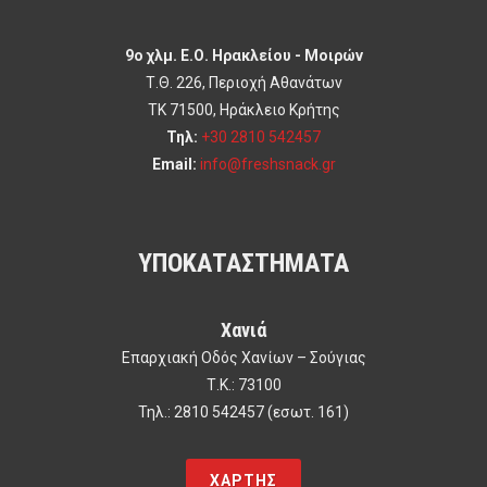
9ο χλμ. Ε.Ο. Ηρακλείου - Μοιρών
Τ.Θ. 226, Περιοχή Αθανάτων
ΤΚ 71500, Ηράκλειο Κρήτης
Τηλ:
+30 2810 542457
Email:
info@freshsnack.gr
ΥΠΟΚΑΤΑΣΤΗΜΑΤΑ
Χανιά
Επαρχιακή Οδός Χανίων – Σούγιας
Τ.Κ.: 73100
Τηλ.: 2810 542457 (εσωτ. 161)
ΧΑΡΤΗΣ