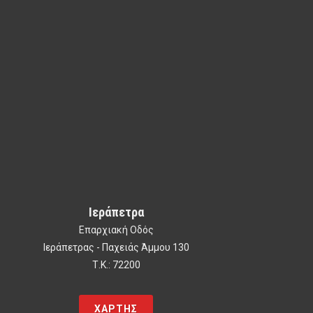
Ιεράπετρα
Επαρχιακή Oδός
Ιεράπετρας - Παχειάς Άμμου 130
Τ.Κ.: 72200
ΧΑΡΤΗΣ