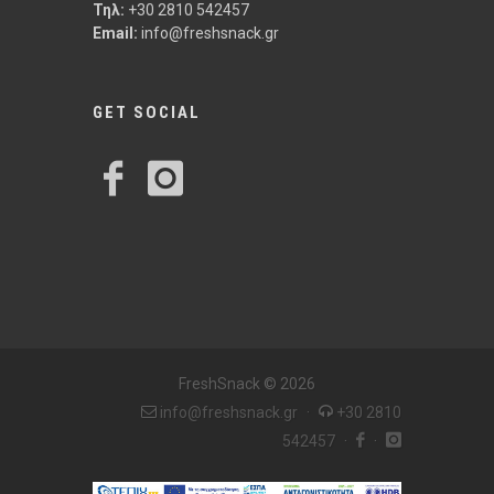
Τηλ:
+30 2810 542457
Email:
info@freshsnack.gr
GET SOCIAL
FreshSnack © 2026
info@freshsnack.gr
·
+30 2810
542457
·
·