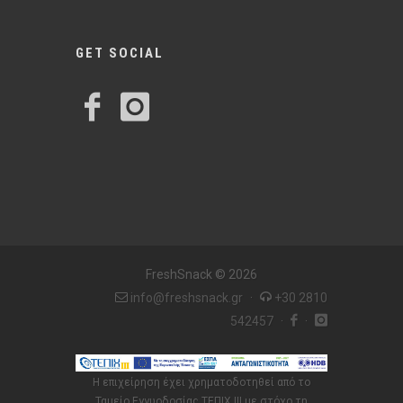
GET SOCIAL
FreshSnack © 2026
info@freshsnack.gr
·
+30 2810
542457
·
·
Η επιχείρηση έχει χρηματοδοτηθεί από το
Ταμείο Εγγυοδοσίας ΤΕΠΙΧ ΙΙΙ με στόχο τη