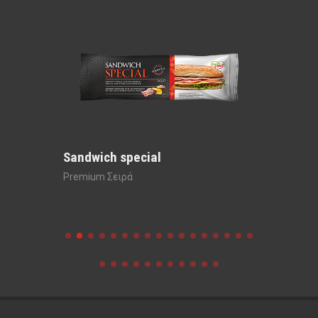
Sandwich special
Sandwi
Premium Σειρά
Premium