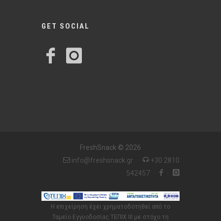
GET SOCIAL
FreshSnack © 2026
info@freshsnack.gr
·
+30 2810
542457
·
·
Η επιχείρηση έχει χρηματοδοτηθεί από το
Ταμείο Εγγυοδοσίας ΤΕΠΙΧ ΙΙΙ με στόχο τη