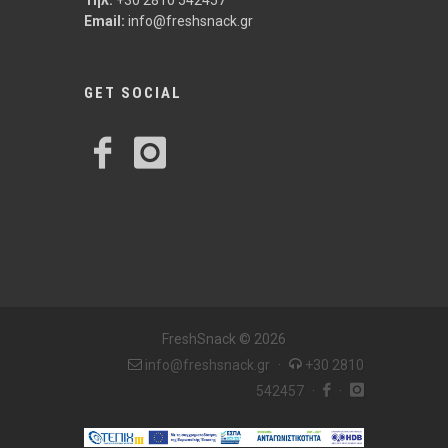
Τηλ:
+30 2810 542457
Email:
info@freshsnack.gr
GET SOCIAL
FreshSnack © 2026
info@freshsnack.gr
·
+30 2810
542457
·
·